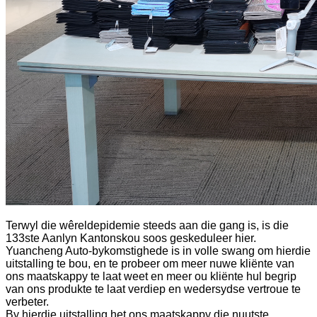
Terwyl die wêreldepidemie steeds aan die gang is, is die
133ste Aanlyn Kantonskou soos geskeduleer hier.
Yuancheng Auto-bykomstighede is in volle swang om hierdie
uitstalling te bou, en te probeer om meer nuwe kliënte van
ons maatskappy te laat weet en meer ou kliënte hul begrip
van ons produkte te laat verdiep en wedersydse vertroue te
verbeter.
By hierdie uitstalling het ons maatskappy die nuutste