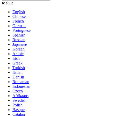
te sluit
English
Chinese
French
German
Portuguese
Spanish
Russian
Japanese
Korean
Arabic
Irish
Greek
Turkish
Italian
Danish
Romanian
Indonesian
Czech
Afrikaans
Swedish
Polish
Basque
Catalan