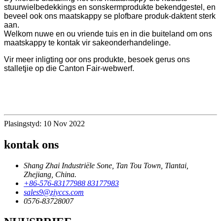
stuurwielbedekkings en sonskermprodukte bekendgestel, en
beveel ook ons ​​maatskappy se plofbare produk-daktent sterk
aan.
Welkom nuwe en ou vriende tuis en in die buiteland om ons
maatskappy te kontak vir sakeonderhandelinge.
Vir meer inligting oor ons produkte, besoek gerus ons
stalletjie op die Canton Fair-webwerf.
Plasingstyd: 10 Nov 2022
kontak ons
Shang Zhai Industriële Sone, Tan Tou Town, Tiantai,
Zhejiang, China.
+86-576-83177988 83177983
sales9@zjyccs.com
0576-83728007