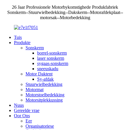
26 Jaar Professionele Motorbykomstighede Produkfabriek
Sonskerm--Stuurwielbedekking--Dakskerm--Motorafdekplaat--
motorsak--Motorbedekking
Tuis
Produkte
Sonskerm
borrel-sonskerm
laser sonskerm
sygaas-sonskerm
sneeuskadu
Motor Daktent
Sy-afdak
Stuurwielbedekking
Motormat
Motorstoelbedekking
Motorsitplekkussing
Nuus
Gereelde vrae
Oor Ons
Eer
Organisatoriese